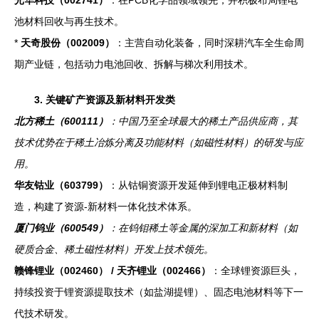
光华科技（002741）
：在PCB化学品领域领先，并积极布局锂电
池材料回收与再生技术。
*
天奇股份（002009）
：主营自动化装备，同时深耕汽车全生命周
期产业链，包括动力电池回收、拆解与梯次利用技术。
3. 关键矿产资源及新材料开发类
北方稀土（600111）
：中国乃至全球最大的稀土产品供应商，其
技术优势在于稀土冶炼分离及功能材料（如磁性材料）的研发与应
用。
华友钴业（603799）
：从钴铜资源开发延伸到锂电正极材料制
造，构建了资源-新材料一体化技术体系。
厦门钨业（600549）
：在钨钼稀土等金属的深加工和新材料（如
硬质合金、稀土磁性材料）开发上技术领先。
赣锋锂业（002460） / 天齐锂业（002466）
：全球锂资源巨头，
持续投资于锂资源提取技术（如盐湖提锂）、固态电池材料等下一
代技术研发。